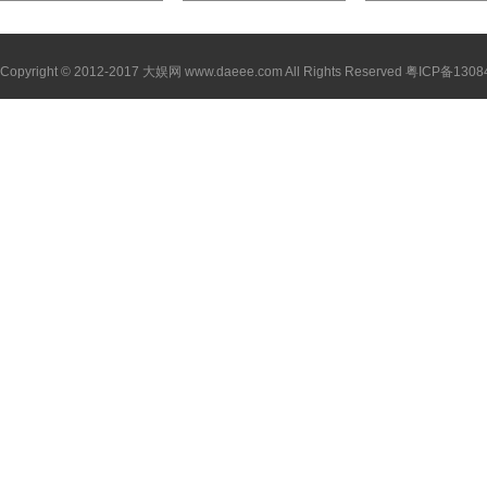
风驰电掣的速度
的暮光之城
活之痛
Copyright
©
2012-2017 大娱网 www.daeee.com All Rights Reserved 粤ICP备130